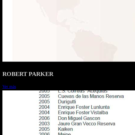
ROBERT PARKER
Ver más