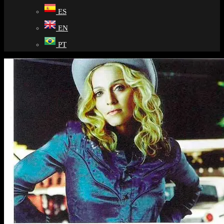
ES
EN
PT