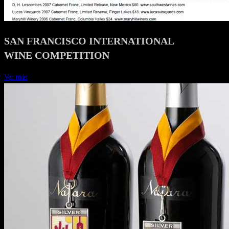
SAN FRANCISCO INTERNATIONAL
WINE COMPETITION
Ver más