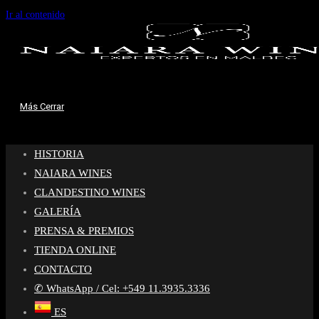
Ir al contenido
Más
Cerrar
HISTORIA
NAIARA WINES
CLANDESTINO WINES
GALERÍA
PRENSA & PREMIOS
TIENDA ONLINE
CONTACTO
✆ WhatsApp / Cel: +549 11.3935.3336
ES