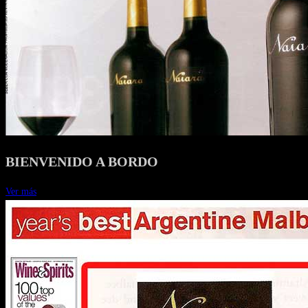
BIENVENIDO A BORDO
Ver más