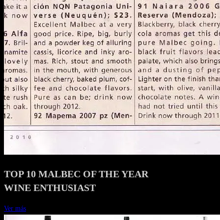
TOP 10 MALBEC OF THE YEAR
WINE ENTHUSIAST
Ver más