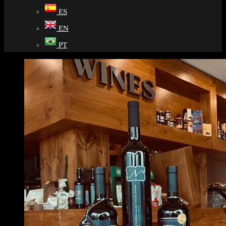
ES
EN
PT