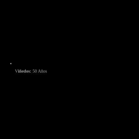
V
iñedos:
50 Años