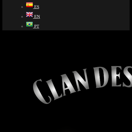
ES
EN
PT