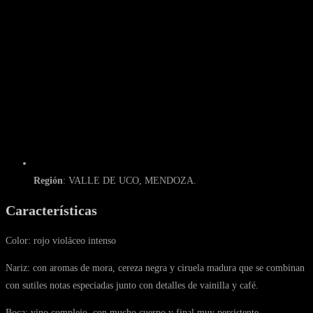
Región
: VALLE DE UCO, MENDOZA.
Características
Color: rojo violáceo intenso
Nariz: con aromas de mora, cereza negra y ciruela madura que se combinan
con sutiles notas especiadas junto con detalles de vainilla y café.
Boca: vino complejo, con mucho cuerpo y final muy persistente.